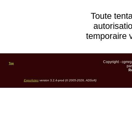
Toute tenta
autorisati
temporaire 
Copyright - cgmr
Top
pa
Re
ExpoActes
version 3.2.4-prod (©
2005-2026, ADSoft)