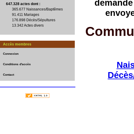
demande 
647.328 actes
dont :
365.677 Naissances/Baptêmes
envoye
91.411 Mariages
176.898 Décès/Sépultures
13.342 Actes divers
Commun
Accès membres
Connexion
Nai
Conditions d'accès
Décès
Contact