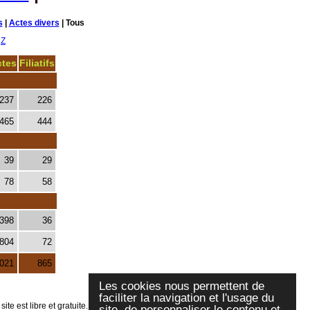
s
|
Actes divers
| Tous
Z
ctes
Filiatifs
237
226
465
444
39
29
78
58
398
36
804
72
.021
865
Les cookies nous permettent de
faciliter la navigation et l'usage du
te est libre et gratuite.
site, de personnaliser le contenu et