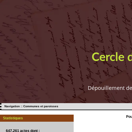
Cercle 
Dépouillement de t
Navigation :: Communes et paroisses
Pou
Statistiques
647.261 actes
dont :