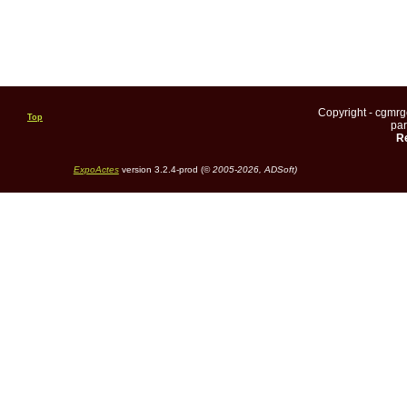
Copyright - cgmr
Top
pa
Re
ExpoActes
version 3.2.4-prod (©
2005-2026, ADSoft)