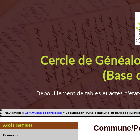
Cercle de Généal
(Base 
Dépouillement de tables et actes d'état
Navigation ::
Communes et paroisses
> Localisation d'une commune ou paroisse (Distrib
Accès membres
Commune/Par
Connexion