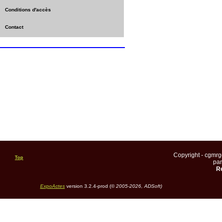
Conditions d'accès
Contact
Copyright - cgmr
Top
pa
Re
ExpoActes
version 3.2.4-prod (©
2005-2026, ADSoft)