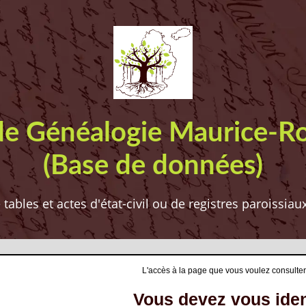
de Généalogie Maurice-R
(Base de données)
ables et actes d'état-civil ou de registres paroissia
L'accès à la page que vous voulez consulter
Vous devez vous ident