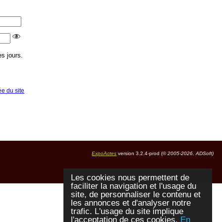
s jours.
ée du site
ExpoActes
version 3.2.4-prod (©
2005-2026, ADSoft)
Les cookies nous permettent de
faciliter la navigation et l'usage du
site, de personnaliser le contenu et
les annonces et d'analyser notre
trafic. L'usage du site implique
l'acceptation de ces cookies.
En