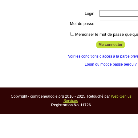
Login
Mot de passe
Mémoriser le mot de passe quelque
Voir les conditions d'accès à la partie priv
Login ou mot de passe perdu ?
Copyright - cgmrgenealogie.org 2010 - 2025. Retouché par
Web Genius
Services
.
Registration No. 11726