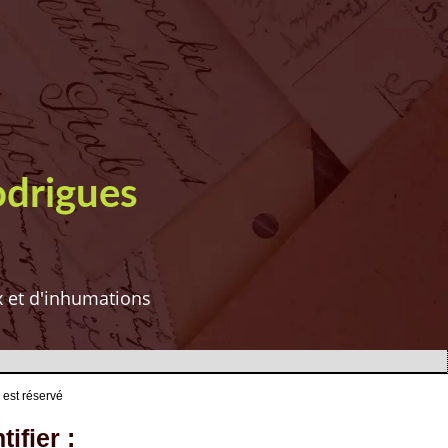
odrigues
ux et d'inhumations
 est réservé
ifier :