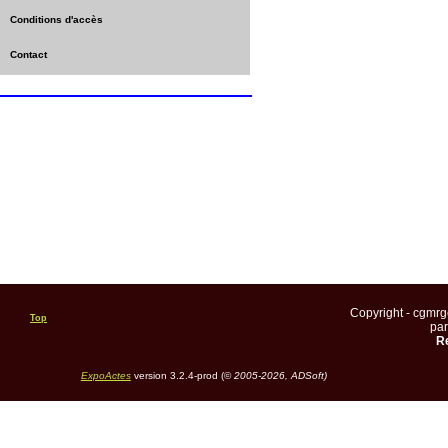
Conditions d'accès
Contact
Copyright - cgmr
Top
pa
Re
ExpoActes
version 3.2.4-prod (©
2005-2026, ADSoft)