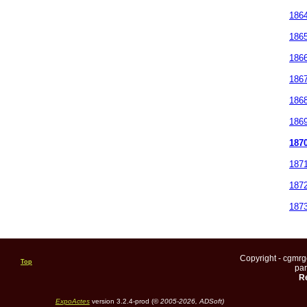
186
186
186
186
186
186
187
187
187
187
Copyright - cgmr
Top
pa
Re
ExpoActes
version 3.2.4-prod (©
2005-2026, ADSoft)