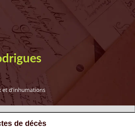
odrigues
ux et d'inhumations
ctes de décès