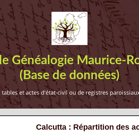
de Généalogie Maurice-R
(Base de données)
ables et actes d'état-civil ou de registres paroissia
Calcutta : Répartition des a