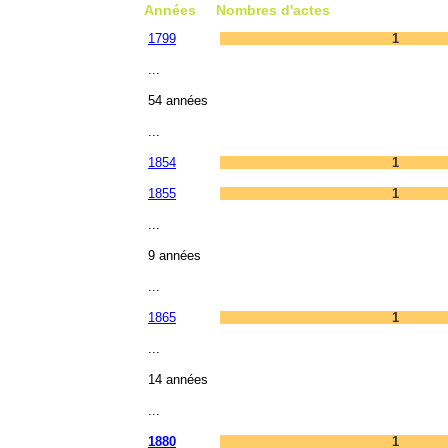
Années
Nombres d'actes
1799
1
...
54 années
...
1854
1
1855
1
...
9 années
...
1865
1
...
14 années
...
1880
1