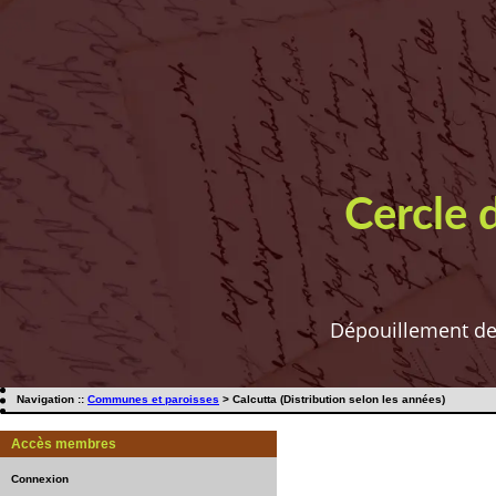
Cercle 
Dépouillement de t
Navigation ::
Communes et paroisses
> Calcutta (Distribution selon les années)
Accès membres
Connexion