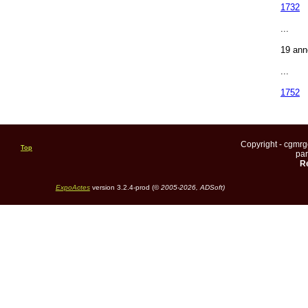
1732
...
19 ann
...
1752
Copyright - cgmr
Top
pa
Re
ExpoActes
version 3.2.4-prod (©
2005-2026, ADSoft)