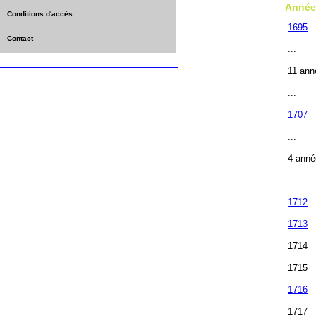
Année
Conditions d'accès
1695
Contact
...
11 ann
...
1707
...
4 anné
...
1712
1713
1714
1715
1716
1717