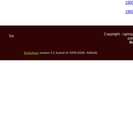
190
190
Copyright - cgmr
Top
pa
Re
ExpoActes
version 3.2.4-prod (©
2005-2026, ADSoft)