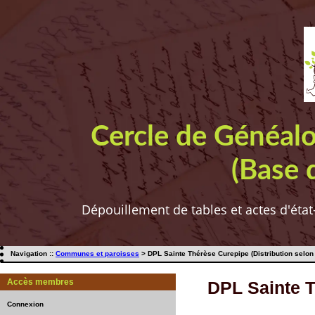
Cercle de Généal
(Base 
Dépouillement de tables et actes d'état
Navigation ::
Communes et paroisses
> DPL Sainte Thérèse Curepipe (Distribution selon
Accès membres
DPL Sainte T
Connexion