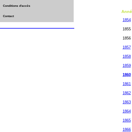
Conditions d'accès
Anné
Contact
1854
1855
1856
1857
1858
1859
1860
1861
1862
1863
1864
1865
1866