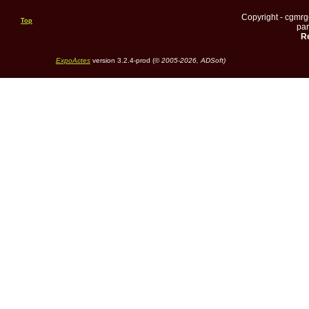
Copyright - cgmr
Top
pa
Re
ExpoActes
version 3.2.4-prod (©
2005-2026, ADSoft)