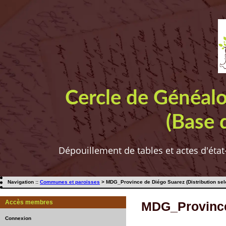
Cercle de Généal
(Base 
Dépouillement de tables et actes d'état
Navigation ::
Communes et paroisses
> MDG_Province de Diégo Suarez (Distribution sel
Accès membres
MDG_Province 
Connexion