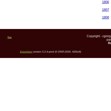
1806
1807
1808
Copyright - cgmr
Top
pa
Re
ExpoActes
version 3.2.4-prod (©
2005-2026, ADSoft)