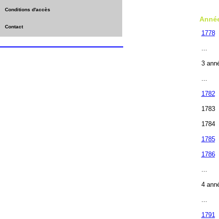
Conditions d'accès
Anné
Contact
1778
...
3 ann
...
1782
1783
1784
1785
1786
...
4 ann
...
1791