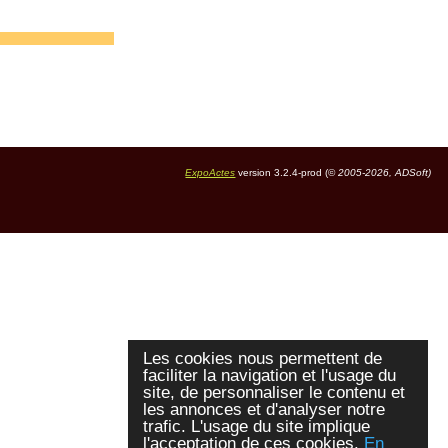
ExpoActes
version 3.2.4-prod (©
2005-2026, ADSoft)
Les cookies nous permettent de
faciliter la navigation et l'usage du
site, de personnaliser le contenu et
les annonces et d'analyser notre
trafic. L'usage du site implique
l'acceptation de ces cookies.
En