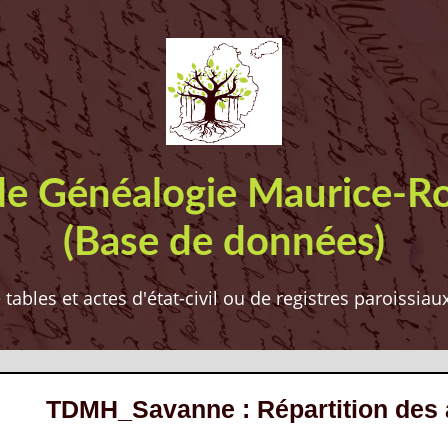
de Généalogie Maurice-R
(Base de données)
ables et actes d'état-civil ou de registres paroissia
TDMH_Savanne : Répartition des 