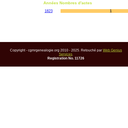
Années
Nombres d'actes
1823
1
Copyright - cgmrgenealogie.org 2010 - 2025. Retouché par
Web Genius
Services
.
Registration No. 11726