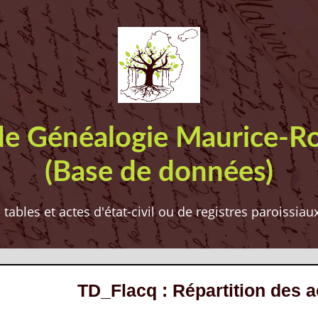
de Généalogie Maurice-R
(Base de données)
ables et actes d'état-civil ou de registres paroissia
TD_Flacq : Répartition des 