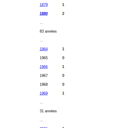
1879
1
1880
2
...
83 années
...
1964
1
1965
0
1966
1
1967
0
1968
0
1969
1
...
31 années
...