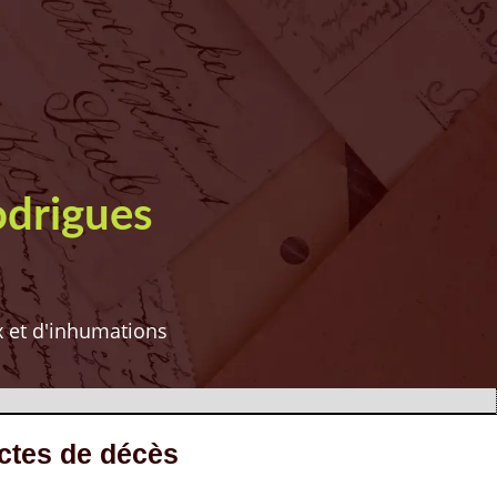
odrigues
ux et d'inhumations
actes de décès