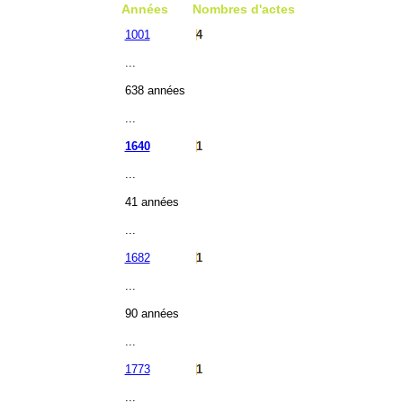
Années
Nombres d'actes
1001
4
...
638 années
...
1640
1
...
41 années
...
1682
1
...
90 années
...
1773
1
...