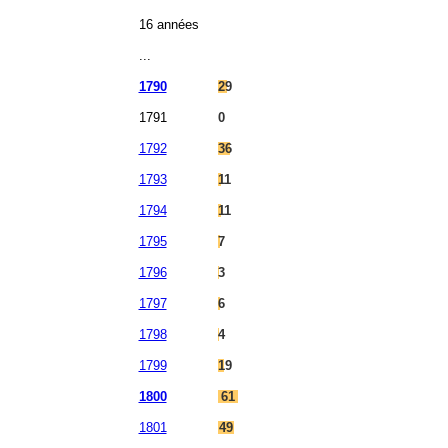
16 années
...
1790
29
1791
0
1792
36
1793
11
1794
11
1795
7
1796
3
1797
6
1798
4
1799
19
1800
61
1801
49