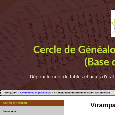
Cercle de Généal
(Base 
Dépouillement de tables et actes d'état
Navigation ::
Communes et paroisses
> Virampatnam (Distribution selon les années)
Accès membres
Virampa
Connexion