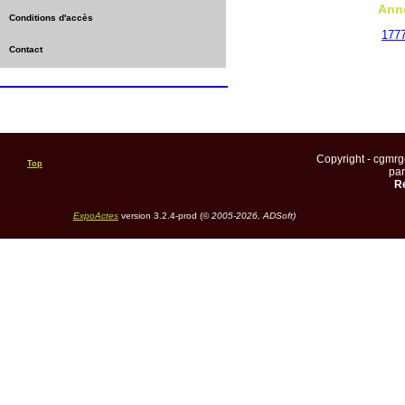
Ann
Conditions d'accès
177
Contact
Copyright - cgmr
Top
pa
Re
ExpoActes
version 3.2.4-prod (©
2005-2026, ADSoft)