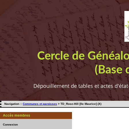
Cercle de Généal
(Base 
Dépouillement de tables et actes d'état
Navigation ::
Communes et paroisses
> TD_Rose-Hill [Ile Maurice] (X)
Accès membres
Connexion