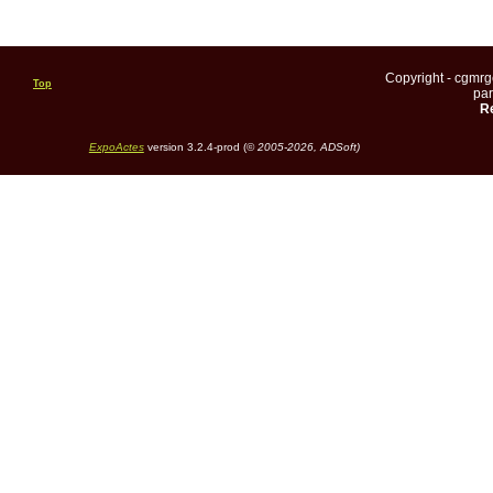
Copyright - cgmr
Top
pa
Re
ExpoActes
version 3.2.4-prod (©
2005-2026, ADSoft)