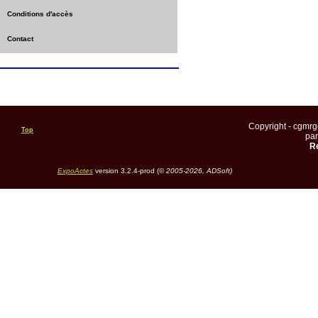
Conditions d'accès
Contact
Copyright - cgmr
Top
pa
Re
ExpoActes
version 3.2.4-prod (©
2005-2026, ADSoft)