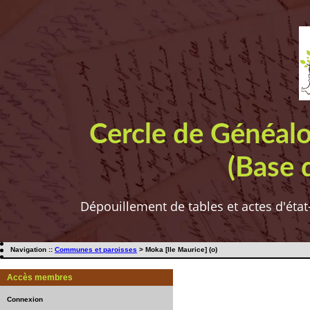
Cercle de Généal
(Base 
Dépouillement de tables et actes d'état
Navigation ::
Communes et paroisses
> Moka [Ile Maurice] (o)
Accès membres
Connexion