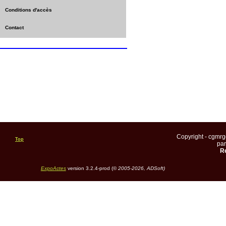
Conditions d'accès
Contact
Copyright - cgmr
Top
pa
Re
ExpoActes
version 3.2.4-prod (©
2005-2026, ADSoft)