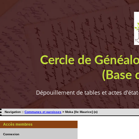
Cercle de Généal
(Base 
Dépouillement de tables et actes d'état
Navigation ::
Communes et paroisses
> Moka [Ile Maurice] (o)
Accès membres
Connexion