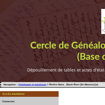
Cercle de Généal
(Base 
Dépouillement de tables et actes d'état
Navigation ::
Communes et paroisses
> Rivière Noire_ Black River [Ile Maurice] (o)
Accès membres
Connexion