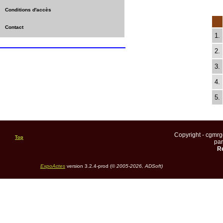
Conditions d'accès
Contact
1.
2.
3.
4.
5.
Copyright - cgmr
Top
pa
Re
ExpoActes
version 3.2.4-prod (©
2005-2026, ADSoft)