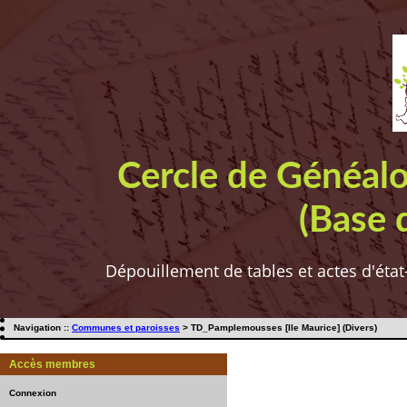
Cercle de Généal
(Base 
Dépouillement de tables et actes d'état
Navigation ::
Communes et paroisses
> TD_Pamplemousses [Ile Maurice] (Divers)
Accès membres
Connexion