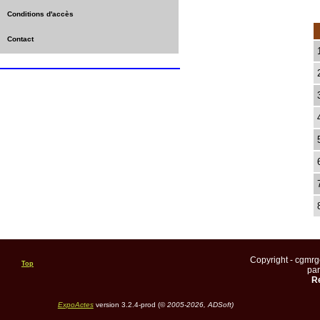
Conditions d'accès
Contact
Copyright - cgmr
Top
pa
Re
ExpoActes
version 3.2.4-prod (©
2005-2026, ADSoft)