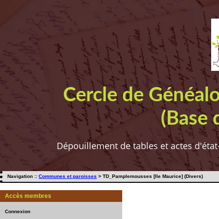
Cercle de Généal
(Base 
Dépouillement de tables et actes d'état
Navigation ::
Communes et paroisses
> TD_Pamplemousses [Ile Maurice] (Divers)
Accès membres
Connexion