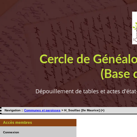
Cercle de Généal
(Base 
Dépouillement de tables et actes d'état
Navigation ::
Communes et paroisses
> H_Souillac [Ile Maurice] (+)
Accès membres
Connexion