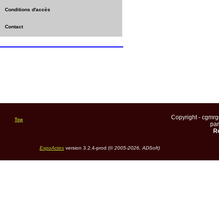
Conditions d'accès
Contact
Copyright - cgmr
Top
pa
Re
ExpoActes
version 3.2.4-prod (©
2005-2026, ADSoft)