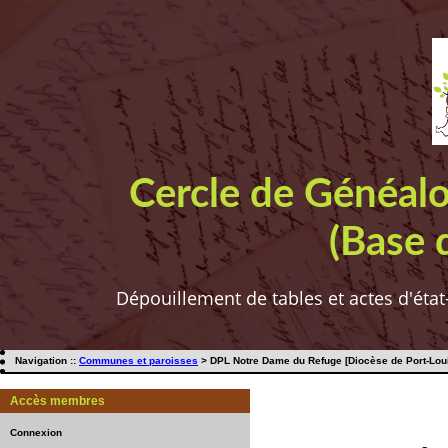
Cercle de Généal
(Base 
Dépouillement de tables et actes d'état
Navigation ::
Communes et paroisses
> DPL Notre Dame du Refuge [Diocèse de Port-Loui
Accès membres
Connexion