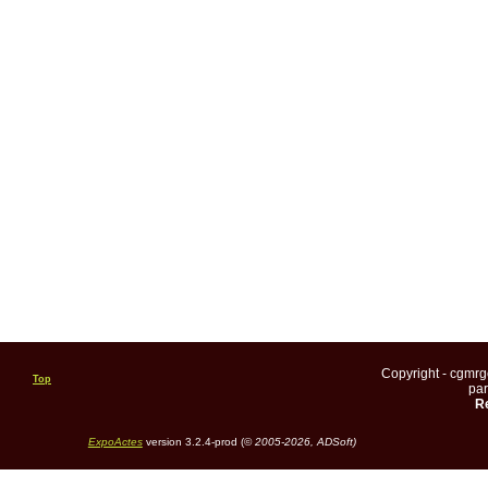
Copyright - cgmr
Top
pa
Re
ExpoActes
version 3.2.4-prod (©
2005-2026, ADSoft)