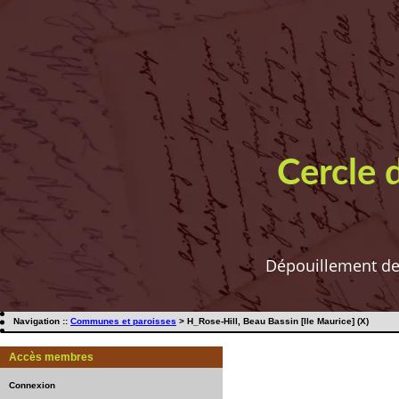
Cercle 
Dépouillement de t
Navigation ::
Communes et paroisses
> H_Rose-Hill, Beau Bassin [Ile Maurice] (X)
Accès membres
Connexion