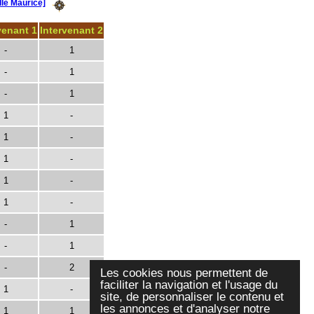
Ile Maurice]
venant 1
Intervenant 2
-
1
-
1
-
1
1
-
1
-
1
-
1
-
1
-
-
1
-
1
-
2
Les cookies nous permettent de
faciliter la navigation et l'usage du
1
-
site, de personnaliser le contenu et
les annonces et d'analyser notre
1
1