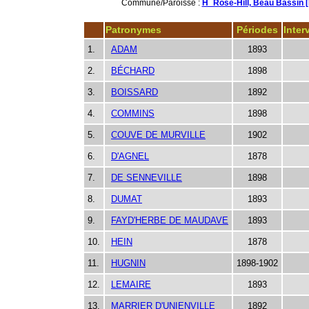
Commune/Paroisse :
H_Rose-Hill, Beau Bassin [
Patronymes
Périodes
Inter
1.
ADAM
1893
2.
BÉCHARD
1898
3.
BOISSARD
1892
4.
COMMINS
1898
5.
COUVE DE MURVILLE
1902
6.
D'AGNEL
1878
7.
DE SENNEVILLE
1898
8.
DUMAT
1893
9.
FAYD'HERBE DE MAUDAVE
1893
10.
HEIN
1878
11.
HUGNIN
1898-1902
12.
LEMAIRE
1893
13.
MARRIER D'UNIENVILLE
1892