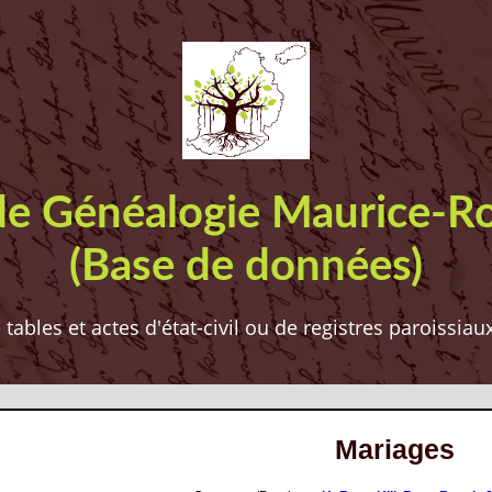
de Généalogie Maurice-R
(Base de données)
ables et actes d'état-civil ou de registres paroissia
Mariages