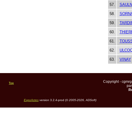
57.
SAULN
58.
SORN
59.
TARDI
60.
THIER
61.
TOUSS
62.
ULCO
63.
VINAY
Copyright - cgmr
Top
pa
Re
ExpoActes
version 3.2.4-prod (©
2005-2026, ADSoft)