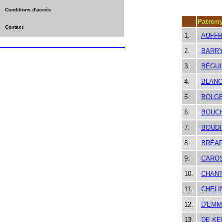
Conditions d'accès
Patron
Contact
1.
AUFF
2.
BARR
3.
BÉGUI
4.
BLAN
5.
BOLG
6.
BOUCH
7.
BOUDI
8.
BRÉA
9.
CAROS
10.
CHAN
11.
CHELI
12.
D'EMM
13.
DE KE