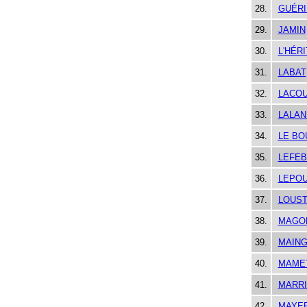
28.
GUÉRI
29.
JAMIN
30.
L'HÉRI
31.
LABAT
32.
LACOU
33.
LALAN
34.
LE BO
35.
LEFE
36.
LEPOU
37.
LOUS
38.
MAGON
39.
MAIN
40.
MAME
41.
MARRI
42.
MAYE