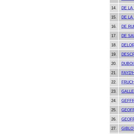
14.
DE LA
15.
DE LA
16.
DE RU
17.
DE SA
18.
DELO
19.
DESCR
20.
DUBOI
21.
FAYD'
22.
FRUC
23.
GALLE
24.
GEFFR
25.
GEOF
26.
GEOF
27.
GIBLO