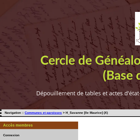
Cercle de Généal
(Base 
Dépouillement de tables et actes d'état
Navigation ::
Communes et paroisses
> H_Savanne [Ile Maurice] (X)
Accès membres
Connexion