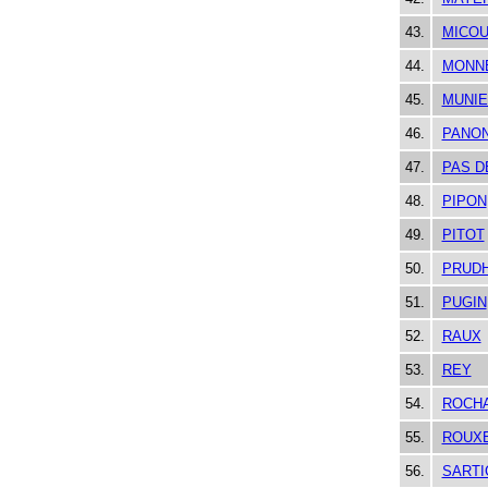
43.
MICOU
44.
MONN
45.
MUNIE
46.
PANON
47.
PAS D
48.
PIPON
49.
PITOT
50.
PRUD
51.
PUGIN
52.
RAUX
53.
REY
54.
ROCH
55.
ROUXE
56.
SARTI