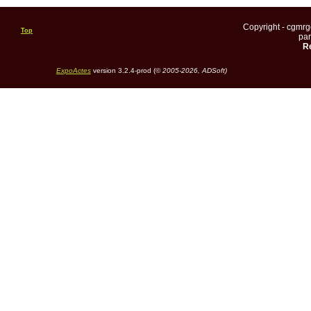
Copyright - cgmr
Top
pa
Re
ExpoActes
version 3.2.4-prod (©
2005-2026, ADSoft)