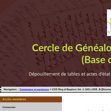
Cercle de Généal
(Base 
Dépouillement de tables et actes d'état
Navigation ::
Communes et paroisses
> COS Reg.of Baptism Vol. ii 1901-1909_B [Diocèse
Accès membres
Connexion