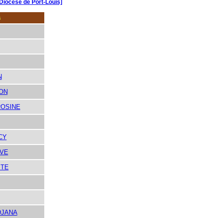
[Diocèse de Port-Louis]
s
N
ON
OSINE
CY
AVE
ITE
DJANA