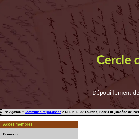
Cercle 
Dépouillement de t
Navigation ::
Communes et paroisses
> DPL N. D. de Lourdes, Rose-Hill [Diocèse de Port-
Accès membres
Connexion