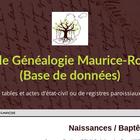
de Généalogie Maurice-R
(Base de données)
ables et actes d'état-civil ou de registres paroissia
Louis] (o)
Naissances / Bapt