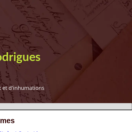
odrigues
ux et d'inhumations
êmes