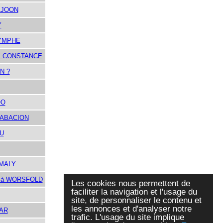
AJOON
Y
YMPHE
X CONSTANCE
N ?
OO
ABACION
U
AMALY
à WORSFOLD
Les cookies nous permettent de
faciliter la navigation et l'usage du
site, de personnaliser le contenu et
les annonces et d'analyser notre
AR
trafic. L'usage du site implique