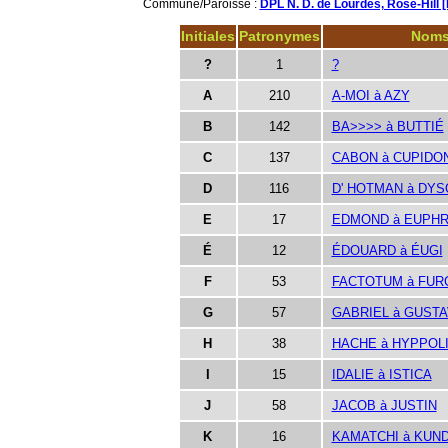
Commune/Paroisse :
DPL N. D. de Lourdes, Rose-Hill 
Initiales
Patronymes
Nom
?
1
?
A
210
A-MOI à AZY
B
142
BA>>>> à BUTTIÉ
C
137
CABON à CUPIDO
D
116
D' HOTMAN à DYS
E
17
EDMOND à EUPHR
É
12
ÉDOUARD à ÉUGI
F
53
FACTOTUM à FUR
G
57
GABRIEL à GUST
H
38
HACHE à HYPPOL
I
15
IDALIE à ISTICA
J
58
JACOB à JUSTIN
K
16
KAMATCHI à KUN