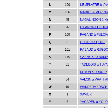
L
190
L'EMPLATRE à LY
M
166
MABILE à MURRA
N
45
NAGALINGON à N
O
26
O'CANNA à OZOU
P
100
PAGAND à PULCIA
Q
8
QU8IRIN à QUOT
R
101
RABAUD à RUGG
S
175
SAANY à SYNAMP
T
51
TADEBOIS à TUYA
U
2
UPTON à URRUTY
V
64
VALCIN à VRATH
W
10
WANDERMERSCH 
X
1
XAVIER
Y
6
YAGAPEN à YOUP