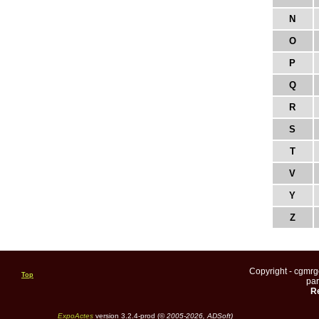
N
O
P
Q
R
S
T
V
Y
Z
Copyright - cgmr
Top
pa
Re
ExpoActes
version 3.2.4-prod (©
2005-2026, ADSoft)