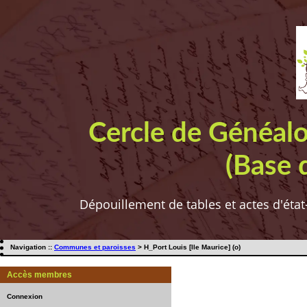
Cercle de Généal
(Base 
Dépouillement de tables et actes d'état
Navigation ::
Communes et paroisses
> H_Port Louis [Ile Maurice] (o)
Accès membres
Connexion