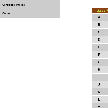
Conditions d'accès
Initiales
Contact
A
B
C
D
E
F
G
H
I
J
K
L
M