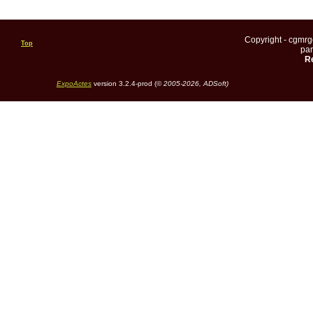
Copyright - cgmr
Top
pa
Re
ExpoActes
version 3.2.4-prod (©
2005-2026, ADSoft)