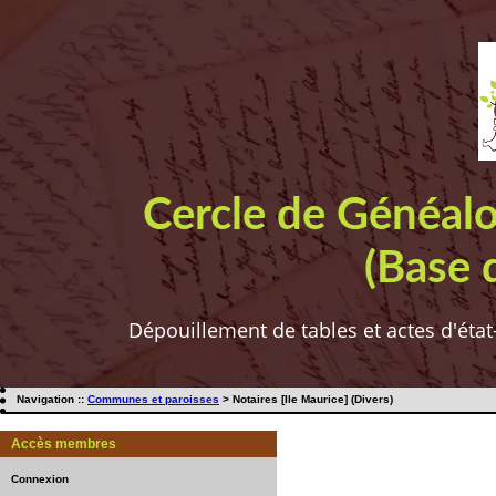
Cercle de Généal
(Base 
Dépouillement de tables et actes d'état
Navigation ::
Communes et paroisses
> Notaires [Ile Maurice] (Divers)
Accès membres
Connexion