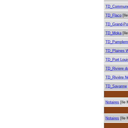
TD_Commune
TD_Flacq
[Il
TD_Grand-Po
TD_Moka
[Il
TD_Pamplem
TD_Plaines 
TD_Port Loui
TD_Riviere d
TD_Rivière N
TD_Savanne
Notaires
[Ile 
Notaires
[Ile 