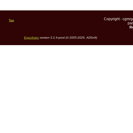
Copyright - cgmr
Top
pa
Re
ExpoActes
version 3.2.4-prod (©
2005-2026, ADSoft)