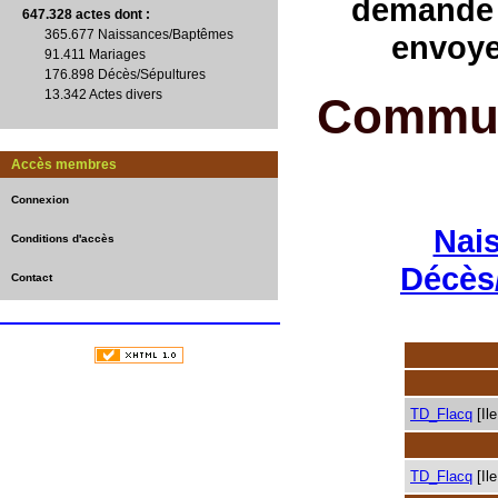
demande 
647.328 actes
dont :
365.677 Naissances/Baptêmes
envoye
91.411 Mariages
176.898 Décès/Sépultures
13.342 Actes divers
Commun
Accès membres
Connexion
Nai
Conditions d'accès
Décès
Contact
TD_Flacq
[Il
TD_Flacq
[Il