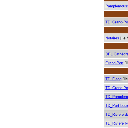
Pamplemous
TD_Grand-Po
Notaires
[Ile 
DPL Cathédra
Grand-Port
[I
TD_Flacq
[Il
TD_Grand-Po
TD_Pamplem
TD_Port Loui
TD_Riviere d
TD_Riviere N